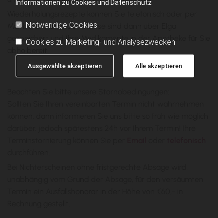
Informationen zu Cookies und Datenschutz
Wiederholungsrezepte können Sie telefonisch oder per
Notwendige Cookies
Mail bei uns anfordern, diese sind dann über Elga
gespeichert und Ihre Medikamente in der Apotheke für Sie
Cookies zu Marketing- und Analysezwecken
abholbereit.
Ausgewählte akzeptieren
Alle akzeptieren
‍Beachten Sie bitte unsere Stornobedingungen:
Sollten Sie Ihren vereinbarten Termin nicht wahrnehmen
können, dann informieren Sie uns bitte so früh wie möglich
darüber, jedoch spätestens 24h vor Ihrem Termin! Ihre
Terminstornierung können Sie per
Email
oder
telefonisch
durchführen.
Bei Nichterscheinen ohne fristgerechte Absage wird,
unabhängig vom Grund der Absage, für den versäumten
Termin ein Ausfallshonorar in der Höhe von €60,- in
Rechnung gestellt.