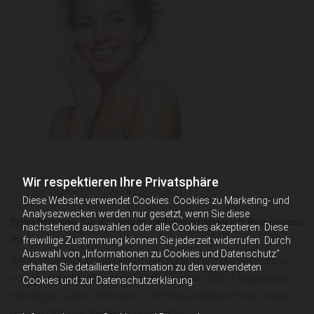
Wir respektieren Ihre Privatsphäre
Allgemeine Informationen
Diese Website verwendet Cookies. Cookies zu Marketing- und
Analysezwecken werden nur gesetzt, wenn Sie diese
Bitte bringen Sie zu jedem Ordinationsbesuch Ihre e-card
nachstehend auswählen oder alle Cookies akzeptieren. Diese
mit!
freiwillige Zustimmung können Sie jederzeit widerrufen. Durch
Auswahl von „Informationen zu Cookies und Datenschutz“
Bei Erstordinationen bitten wir zudem um die Mitnahme
erhalten Sie detaillierte Information zu den verwendeten
von krankheitsrelevanten Vorbefunden (z.B. Allergiepass,
Cookies und zur Datenschutzerklärung.
Histologie, Labor, Röntgen o. Entlassungsberichte) sowie
um die aktuelle Medikamentenliste.