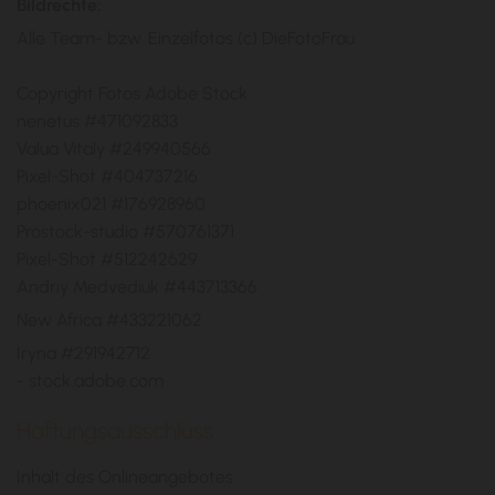
Bildrechte:
Alle Team- bzw. Einzelfotos (c) DieFotoFrau
Copyright Fotos Adobe Stock
nenetus #471092833
Valua Vitaly #249940566
Pixel-Shot #404737216
phoenix021 #176928960
Prostock-studio #570761371
Pixel-Shot #512242629
Andriy Medvediuk #443713366
New Africa #433221062
Iryna #291942712
- stock.adobe.com
Haftungsausschluss
Inhalt des Onlineangebotes