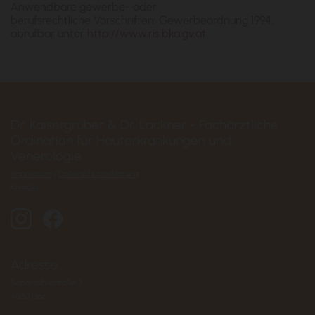
Anwendbare gewerbe- oder
berufsrechtliche Vorschriften: Gewerbeordnung 1994,
abrufbar unter
http://www.ris.bka.gv.at
Dr. Kaisergruber & Dr. Lackner - Fachärztliche
Ordination für Hauterkrankungen und
Venerologie
Impressum
|
Datenschutzerklärung
Kontakt
Adresse
Saporoshjestraße 3
4030 Linz