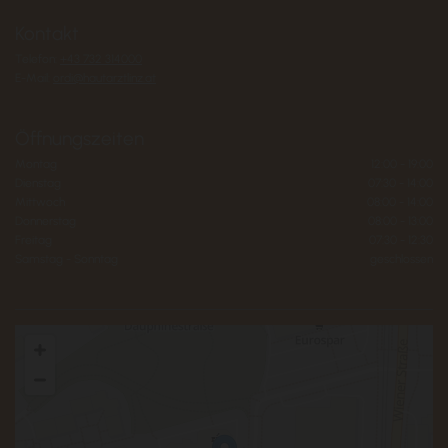
Kontakt
Telefon:
+43 732 314000
E-Mail:
ordi@hautarztlinz.at
Öffnungszeiten
Montag
12:00 - 19:00
Dienstag
07:30 - 14:00
Mittwoch
08:00 - 14:00
Donnerstag
08:00 - 13:00
Freitag
07:30 - 12:30
Samstag - Sonntag
geschlossen