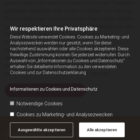
Lasertherapie oder eine kombinierte Kryo-Laser-Therapie)
erfolgreich aufgehellt oder entfernt werden. Eine weitere
Option stellt unser neues innovatives Thuliumlaser System
Lavieen dar. Die Entscheidung, welche Behandlung für Sie
Wir respektieren Ihre Privatsphäre
die am besten geeignet ist, wird im Rahmen des
Diese Website verwendet Cookies. Cookies zu Marketing- und
Beratungsgesprächs individuell getroffen.
Analysezwecken werden nur gesetzt, wenn Sie diese
nachstehend auswählen oder alle Cookies akzeptieren. Diese
Die therapierten Stellen können einige Wochen lang
freiwillige Zustimmung können Sie jederzeit widerrufen. Durch
gerötet sein. Im Anschluss an eine Behandlung sollten Sie
Auswahl von „Informationen zu Cookies und Datenschutz“
die betroffenen Stellen mit Sonnenschutzcreme mit
erhalten Sie detaillierte Information zu den verwendeten
Cookies und zur Datenschutzerklärung.
hohem Lichtschutzfaktor vor UV-Licht schützen.
Informationen zu Cookies und Datenschutz
Kontaktieren Sie uns jetzt!
Notwendige Cookies
Cookies zu Marketing- und Analysezwecken
Ausgewählte akzeptieren
Alle akzeptieren
Dr. Kaisergruber & Dr. Lackner - Fachärztliche