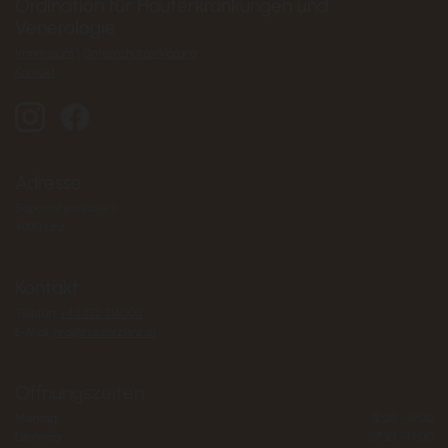
Ordination für Hauterkrankungen und
Venerologie
Impressum
|
Datenschutzerklärung
Kontakt
Adresse
Saporoshjestraße 3
4030 Linz
Kontakt
Telefon:
+43 732 314000
E-Mail:
ordi@hautarztlinz.at
Öffnungszeiten
Montag
12:00 - 19:00
Dienstag
07:30 - 14:00